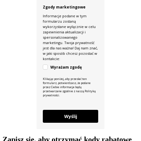
Zgody marketingowe
Informacje podane w tym
formularzu zostaną
wykorzystane wyłącznie w celu
zapewnienia aktualizacji i
spersonalizowanego
marketingu. Twoja prywatność
jest dla nas ważna! Daj nam znać,
w jaki sposób chcesz pozostać w
kontakcie:
Wyrażam zgodę
Klikając poniżej, aby przesłać ten
formularz, potwierdzasz, że podane
przez Ciebie informacje będą
przetwarzane zgodnie z naszą Polityką
prywatności.
Wyślij
Zapisz się, aby otrzymać kody rabatowe