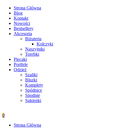
Strona Główna
Blog
Kontakt
Nowości
Bestsellery
Akcesoria
Biżuteria
Kolczyki
Naszyjniki
Torebki
Plecaki
Portfele
Odzież
Szaliki
Bluzki
Komplety
Spódnice
Spodnie
Sukienki
0
Strona Główna