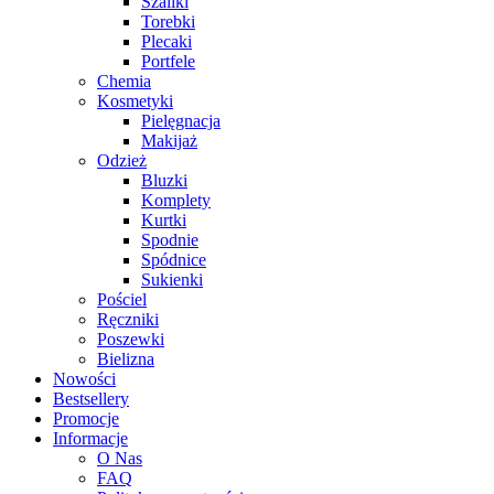
Szaliki
Torebki
Plecaki
Portfele
Chemia
Kosmetyki
Pielęgnacja
Makijaż
Odzież
Bluzki
Komplety
Kurtki
Spodnie
Spódnice
Sukienki
Pościel
Ręczniki
Poszewki
Bielizna
Nowości
Bestsellery
Promocje
Informacje
O Nas
FAQ