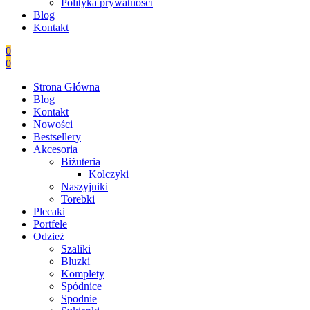
Polityka prywatności
Blog
Kontakt
0
0
Strona Główna
Blog
Kontakt
Nowości
Bestsellery
Akcesoria
Biżuteria
Kolczyki
Naszyjniki
Torebki
Plecaki
Portfele
Odzież
Szaliki
Bluzki
Komplety
Spódnice
Spodnie