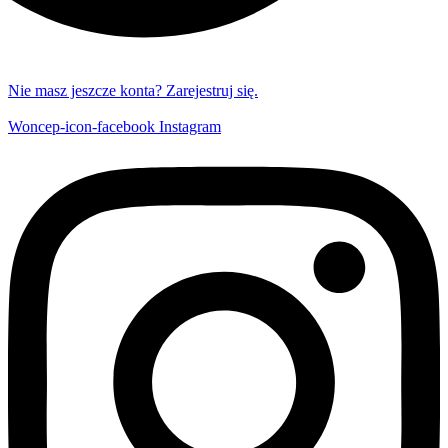
Nie masz jeszcze konta? Zarejestruj się.
Woncep-icon-facebook
Instagram