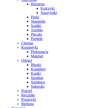
Biżuteria
Kolczyki
Naszyjniki
Paski
Skarpetki
Szaliki
Torebki
Plecaki
Portfele
Chemia
Kosmetyki
Pielęgnacja
Makijaż
Odzież
Bluzki
Komplety
Kurtki
Spodnie
Spódnice
Sukienki
Pościel
Ręczniki
Poszewki
Bielizna