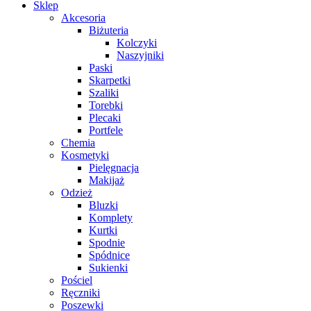
Sklep
Akcesoria
Biżuteria
Kolczyki
Naszyjniki
Paski
Skarpetki
Szaliki
Torebki
Plecaki
Portfele
Chemia
Kosmetyki
Pielęgnacja
Makijaż
Odzież
Bluzki
Komplety
Kurtki
Spodnie
Spódnice
Sukienki
Pościel
Ręczniki
Poszewki