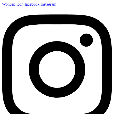
Woncep-icon-facebook
Instagram